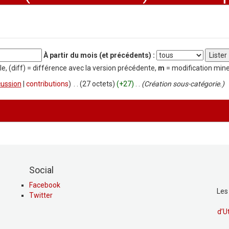
À partir du mois (et précédents) :
le, (diff) = différence avec la version précédente,
m
= modification min
cussion
|
contributions
)
‎
. .
(27 octets)
(+27)
‎
. .
(Création sous-catégorie.)
Social
Facebook
Les
Twitter
d’U