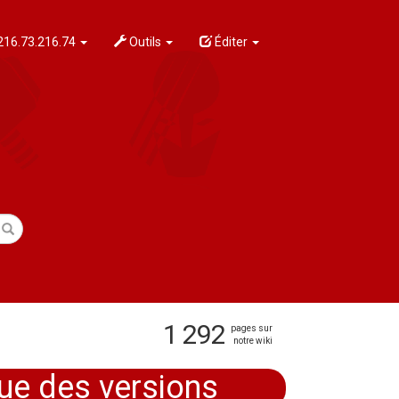
216.73.216.74
Outils
Éditer
1 292
pages sur
notre wiki
que des versions