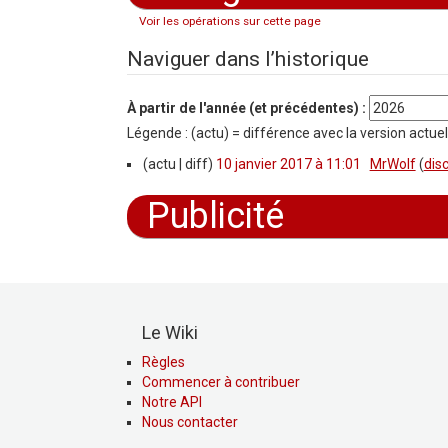
Voir les opérations sur cette page
Aller à :
navigation
,
rechercher
Naviguer dans l’historique
À partir de l'année (et précédentes) :
Légende : (actu) = différence avec la version actuel
(actu | diff)
10 janvier 2017 à 11:01
‎
MrWolf
(
dis
Publicité
Le Wiki
Règles
Commencer à contribuer
Notre API
Nous contacter