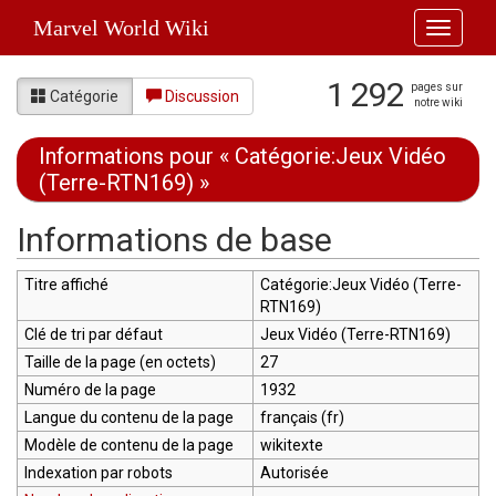
Marvel World Wiki
Toggle
navigati
1 292
pages sur
Catégorie
Discussion
notre wiki
Informations pour « Catégorie:Jeux Vidéo
(Terre-RTN169) »
Aller à :
navigation
,
rechercher
Informations de base
Titre affiché
Catégorie:Jeux Vidéo (Terre-
RTN169)
Clé de tri par défaut
Jeux Vidéo (Terre-RTN169)
Taille de la page (en octets)
27
Numéro de la page
1932
Langue du contenu de la page
français (fr)
Modèle de contenu de la page
wikitexte
Indexation par robots
Autorisée