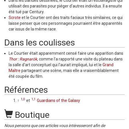
Dans les bandes dessinées, le Courtier était un esclavagiste qui
utilisait des parasites pour piéger d'autres individus. Il a ensuite
été tué par Century.
Scrote
et le Courtier ont des traits faciaux très similaires, ce qui
laisse penser que ces personnages pourraient être apparentés
car issus de la même race.
Dans les coulisses
Le Courtier était apparemment censé faire une apparition dans
Thor : Ragnarök
, comme l'a rapporté une visite du plateau dans
la salle d'art conceptuel qui l'aurait impliqué, lui et le
Grand
Maître
partageant une scène, mais elle a vraisemblablement
été coupée du film.
Références
1,0
1,1
↑
et
Guardians of the Galaxy
Boutique
Nous pensons que ces articles vous intéresseront afin de