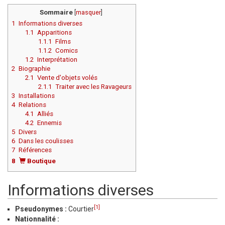
Sommaire
[
masquer
]
1
Informations diverses
1.1
Apparitions
1.1.1
Films
1.1.2
Comics
1.2
Interprétation
2
Biographie
2.1
Vente d'objets volés
2.1.1
Traiter avec les Ravageurs
3
Installations
4
Relations
4.1
Alliés
4.2
Ennemis
5
Divers
6
Dans les coulisses
7
Références
8
Boutique
Informations diverses
[1]
Pseudonymes :
Courtier
Nationnalité :