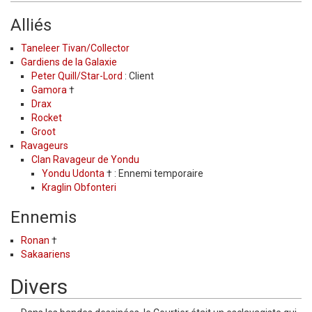
Alliés
Taneleer Tivan/Collector
Gardiens de la Galaxie
Peter Quill/Star-Lord
: Client
Gamora
†
Drax
Rocket
Groot
Ravageurs
Clan Ravageur de Yondu
Yondu Udonta
† : Ennemi temporaire
Kraglin Obfonteri
Ennemis
Ronan
†
Sakaariens
Divers