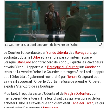
Le Courtier et Star-Lord discutent de la vente de l'Orbe.
Le Courtier fut contacté par
Yondu Udonta
des
Ravageurs
, qui
souhaitait obtenir l'
Orbe
et la vendre par son intermédiaire.
Lorsque
Star-Lord
apprit l'accord de Yondu, il quitta les Ravageurs
et vola l'Orbe. Il l'apporta à la
Boutique du Courtier
sur
Xandar
et
tenta de lui vendre l'orbe. Le Courtier interrogea Star-Lord et apprit
que l'Orbe était également recherché par
Ronan
. Craignant pour
sa vie s'il acquérait l'Orbe, le Courtier refusa de prendre l'Orbe et
expulsa Star-Lord de sa boutique.
Plus tard, il reçut la visite d'Udonta et de
Kraglin Obfonteri
, qui
menacèrent de le tuer s'il ne leur disait pas qui avait prévu de lui
acheter l'Orbe. Il a révélé que son client était
Taneleer Tivan
, ce qui