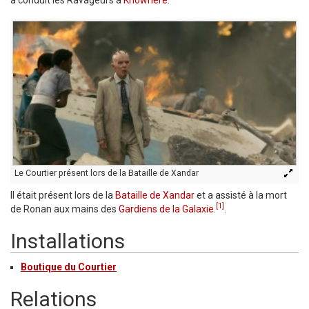
a conduit les Ravageurs à
Knowhere
.
Le Courtier présent lors de la Bataille de Xandar
Il était présent lors de la
Bataille de Xandar
et a assisté à la mort
[1]
de Ronan aux mains des
Gardiens de la Galaxie
.
.
Installations
Boutique du Courtier
Relations