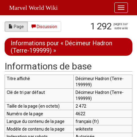
Marvel World Wiki
Toggle
navigati
1 292
pages sur
Page
Discussion
notre wiki
Informations pour « Décimeur Hadron
(Terre-199999) »
Aller à :
navigation
,
rechercher
Informations de base
Titre affiché
Décimeur Hadron (Terre-
199999)
Clé de tri par défaut
Décimeur Hadron (Terre-
199999)
Taille de la page (en octets)
2 472
Numéro de la page
4622
Langue du contenu de la page
français (fr)
Modèle de contenu de la page
wikitexte
Indexation par robots
Autorisée