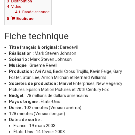
3
Distribution
4
Vidéo
4.1
Bande annonce
5
Boutique
Fiche technique
Titre français & original :
Daredevil
Réalisation :
Mark Steven Johnson
Scénario :
Mark Steven Johnson
Musique :
Graeme Revell
Production :
Avi Arad, Becki Cross Trujillo, Kevin Feige, Gary
Foster, Stan Lee, Arnon Milchan et Bernard Williams
Sociétés de production :
Marvel Enterprises, New Regency
Pictures, Epsilon Motion Pictures et 20th Century Fox
Budget :
78 millions de dollars américains
Pays d'origine :
États-Unis
Durée :
102 minutes (Version cinéma)
128 minutes (Version longue)
Dates de sortie :
France : 19 mars 2003
États-Unis : 14 février 2003