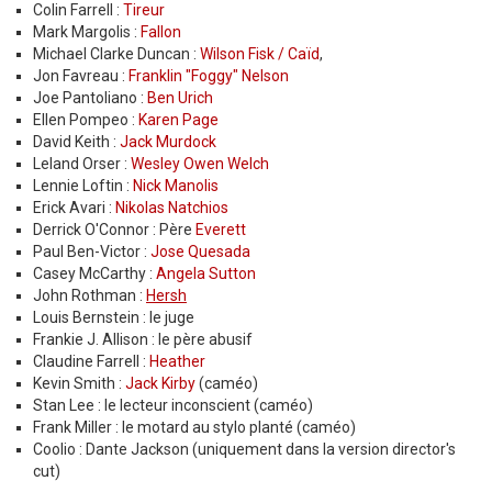
Colin Farrell :
Tireur
Mark Margolis :
Fallon
Michael Clarke Duncan :
Wilson Fisk / Caïd
,
Jon Favreau :
Franklin "Foggy" Nelson
Joe Pantoliano :
Ben Urich
Ellen Pompeo :
Karen Page
David Keith :
Jack Murdock
Leland Orser :
Wesley Owen Welch
Lennie Loftin :
Nick Manolis
Erick Avari :
Nikolas Natchios
Derrick O'Connor : Père
Everett
Paul Ben-Victor :
Jose Quesada
Casey McCarthy :
Angela Sutton
John Rothman :
Hersh
Louis Bernstein : le juge
Frankie J. Allison : le père abusif
Claudine Farrell :
Heather
Kevin Smith :
Jack Kirby
(caméo)
Stan Lee : le lecteur inconscient (caméo)
Frank Miller : le motard au stylo planté (caméo)
Coolio : Dante Jackson (uniquement dans la version director's
cut)