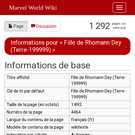
Marvel World Wiki
Toggle
navigati
1 292
pages sur
Page
Discussion
notre wiki
Informations pour « Fille de Rhomann Dey
(Terre-199999) »
Aller à :
navigation
,
rechercher
Informations de base
Titre affiché
Fille de Rhomann Dey (Terre-
199999)
Clé de tri par défaut
Fille de Rhomann Dey (Terre-
199999)
Taille de la page (en octets)
1 892
Numéro de la page
4464
Langue du contenu de la page
français (fr)
Modèle de contenu de la page
wikitexte
Indexation par robots
Autorisée