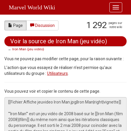
Marvel World Wiki
Toggle
navigati
1 292
pages sur
Page
Discussion
notre wiki
Voir la source de Iron Man (jeu vidéo)
←
Iron Man (jeu vidéo)
Aller à :
navigation
,
rechercher
Vous ne pouvez pas modifier cette page, pour la raison suivante :
L’action que vous essayez de réaliser n’est permise qu’aux
utilisateurs du groupe :
Utilisateurs
.
Vous pouvez voir et copier le contenu de cette page.