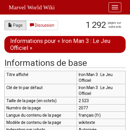
Marvel World Wiki
Toggle
navigati
1 292
pages sur
Page
Discussion
notre wiki
Informations pour « Iron Man 3 : Le Jeu
Officiel »
Aller à :
navigation
,
rechercher
Informations de base
Titre affiché
Iron Man 3 : Le Jeu
Officiel
Clé de tri par défaut
Iron Man 3 : Le Jeu
Officiel
Taille de la page (en octets)
2 523
Numéro de la page
2077
Langue du contenu de la page
français (fr)
Modèle de contenu de la page
wikitexte
Indexation par robots
Autorisée