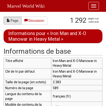
Marvel World Wiki
Toggle
navigati
1 292
pages sur
Page
Discussion
notre wiki
Informations pour « Iron Man and X-O
Manowar in Heavy Metal »
Aller à :
navigation
,
rechercher
Informations de base
Titre affiché
Iron Man and X-O Manowar in
Heavy Metal
Clé de tri par défaut
Iron Man and X-O Manowar in
Heavy Metal
Taille de la page (en octets)
2 383
Numéro de la page
589
Langue du contenu de la
français (fr)
page
Modèle de contenu de la