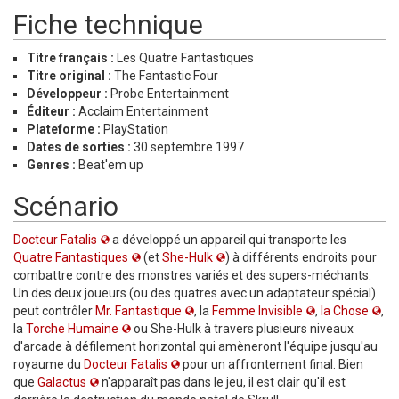
Fiche technique
Titre français :
Les Quatre Fantastiques
Titre original :
The Fantastic Four
Développeur :
Probe Entertainment
Éditeur :
Acclaim Entertainment
Plateforme :
PlayStation
Dates de sorties :
30 septembre 1997
Genres :
Beat'em up
Scénario
Docteur Fatalis
a développé un appareil qui transporte les
Quatre Fantastiques
(et
She-Hulk
) à différents endroits pour
combattre contre des monstres variés et des supers-méchants.
Un des deux joueurs (ou des quatres avec un adaptateur spécial)
peut contrôler
Mr. Fantastique
, la
Femme Invisible
,
la Chose
,
la
Torche Humaine
ou She-Hulk à travers plusieurs niveaux
d'arcade à défilement horizontal qui amèneront l'équipe jusqu'au
royaume du
Docteur Fatalis
pour un affrontement final. Bien
que
Galactus
n'apparaît pas dans le jeu, il est clair qu'il est