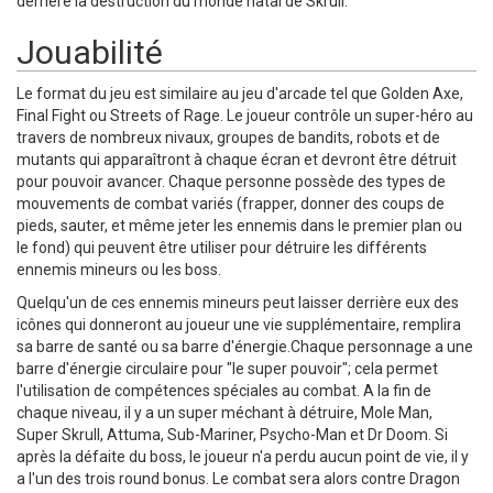
derrière la destruction du monde natal de Skrull.
Jouabilité
Le format du jeu est similaire au jeu d'arcade tel que Golden Axe,
Final Fight ou Streets of Rage. Le joueur contrôle un super-héro au
travers de nombreux nivaux, groupes de bandits, robots et de
mutants qui apparaîtront à chaque écran et devront être détruit
pour pouvoir avancer. Chaque personne possède des types de
mouvements de combat variés (frapper, donner des coups de
pieds, sauter, et même jeter les ennemis dans le premier plan ou
le fond) qui peuvent être utiliser pour détruire les différents
ennemis mineurs ou les boss.
Quelqu'un de ces ennemis mineurs peut laisser derrière eux des
icônes qui donneront au joueur une vie supplémentaire, remplira
sa barre de santé ou sa barre d'énergie.Chaque personnage a une
barre d'énergie circulaire pour "le super pouvoir"; cela permet
l'utilisation de compétences spéciales au combat. A la fin de
chaque niveau, il y a un super méchant à détruire, Mole Man,
Super Skrull, Attuma, Sub-Mariner, Psycho-Man et Dr Doom. Si
après la défaite du boss, le joueur n'a perdu aucun point de vie, il y
a l'un des trois round bonus. Le combat sera alors contre Dragon