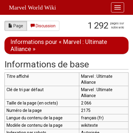
Marvel World Wiki
Toggle
navigati
1 292
pages sur
Page
Discussion
notre wiki
Informations pour « Marvel : Ultimate
Alliance »
Aller à :
navigation
,
rechercher
Informations de base
Titre affiché
Marvel : Ultimate
Alliance
Clé de tri par défaut
Marvel : Ultimate
Alliance
Taille de la page (en octets)
2 066
Numéro de la page
2175
Langue du contenu de la page
français (fr)
Modèle de contenu de la page
wikitexte
Indexation par robots
Autorisée