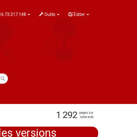
6.73.217.148
Outils
Éditer
1 292
pages sur
notre wiki
des versions