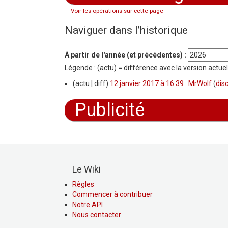
Voir les opérations sur cette page
Aller à :
navigation
,
rechercher
Naviguer dans l’historique
À partir de l'année (et précédentes) :
Légende : (actu) = différence avec la version actuel
(actu | diff)
12 janvier 2017 à 16:39
‎
MrWolf
(
dis
Publicité
Le Wiki
Règles
Commencer à contribuer
Notre API
Nous contacter