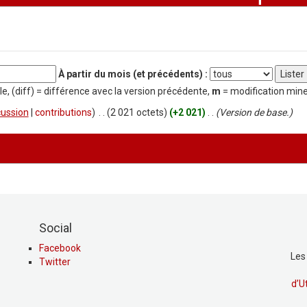
À partir du mois (et précédents) :
le, (diff) = différence avec la version précédente,
m
= modification min
cussion
|
contributions
)
‎
. .
(2 021 octets)
(+2 021)
‎
. .
(Version de base.)
Social
Facebook
Les
Twitter
d’U