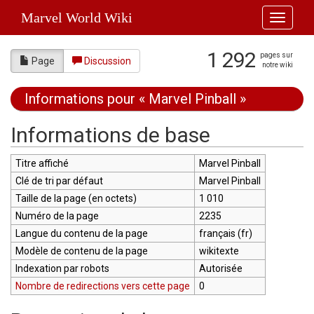
Marvel World Wiki
Toggle
navigati
1 292
pages sur
Page
Discussion
notre wiki
Informations pour « Marvel Pinball »
Aller à :
navigation
,
rechercher
Informations de base
Titre affiché
Marvel Pinball
Clé de tri par défaut
Marvel Pinball
Taille de la page (en octets)
1 010
Numéro de la page
2235
Langue du contenu de la page
français (fr)
Modèle de contenu de la page
wikitexte
Indexation par robots
Autorisée
Nombre de redirections vers cette page
0