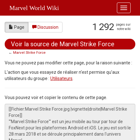
Marvel World Wiki
Toggle
navigati
1 292
pages sur
Page
Discussion
notre wiki
Voir la source de Marvel Strike Force
←
Marvel Strike Force
Aller à :
navigation
,
rechercher
Vous ne pouvez pas modifier cette page, pour la raison suivante :
L’action que vous essayez de réaliser n’est permise qu’aux
utilisateurs du groupe :
Utilisateurs
.
Vous pouvez voir et copier le contenu de cette page.