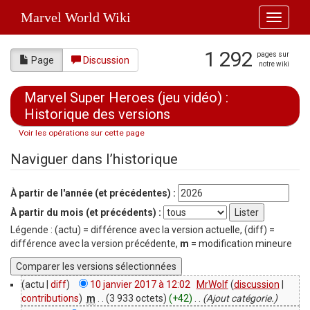
Marvel World Wiki
Toggle
navigati
1 292
pages sur
Page
Discussion
notre wiki
Marvel Super Heroes (jeu vidéo) :
Historique des versions
Voir les opérations sur cette page
Aller à :
navigation
,
rechercher
Naviguer dans l’historique
À partir de l'année (et précédentes) :
À partir du mois (et précédents) :
Légende : (actu) = différence avec la version actuelle, (diff) =
différence avec la version précédente,
m
= modification mineure
(actu |
diff
)
10 janvier 2017 à 12:02
‎
MrWolf
(
discussion
|
contributions
)
‎
m
. .
(3 933 octets)
(+42)
‎
. .
(Ajout catégorie.)