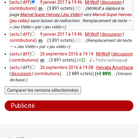
(
actu
|
diff
)
9 janvier 2017 à 19:46
‎
MrWolf
(
discussion
|
contributions
)
‎
m
. .
(3 891 octets)
(0)
‎
. .
(MrWolf a déplacé la
page
Marvel Super Heroes (Jeu Vidéo)
vers
Marvel Super Heroes
(jeu vidéo)
sans laisser de redirection : Remplacement de texte —
« Jeu Vidéo » par « jeu vidéo »)
(
actu
|
diff
)
9 janvier 2017 à 19:46
‎
MrWolf
(
discussion
|
contributions
)
‎
m
. .
(3 891 octets)
(0)
‎
. .
(Remplacement de texte
— « Jeu Vidéo » par « jeu vidéo »)
(
actu
|
diff
)
26 septembre 2016 à 19:14
‎
MrWolf
(
discussion
|
contributions
)
‎
m
. .
(3 891 octets)
(+2)
‎
. .
(
→
Fiche technique
)
(
actu
| diff)
26 septembre 2016 à 19:08
‎
Helvalia Amolitacia
(
discussion
|
contributions
)
‎
. .
(3 889 octets)
(+3 889)
‎
. .
(Version
de base.)
Publicité