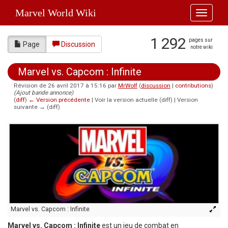
Marvel World Wiki
Toggle
navigati
1 292
pages sur
Page
Discussion
notre wiki
Marvel vs. Capcom : Infinite
Révision de 26 avril 2017 à 15:16 par
MrWolf
(
discussion
|
contributions
)
(Ajout bande annonce)
(
diff
)
← Version précédente
| Voir la version actuelle (diff) | Version
suivante → (diff)
Aller à :
navigation
,
rechercher
Marvel vs. Capcom : Infinite
Marvel vs. Capcom : Infinite
est un jeu de combat en