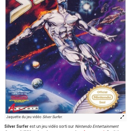
Jaquette du jeu vidéo
Silver Surfer
.
Silver Surfer
est un jeu vidéo sorti sur
Nintendo Entertainment