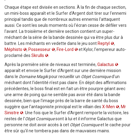
Chaque étape est divisée en sections. À la fin de chaque section,
un mini-boss apparaît et le Surfer d'Argent doit tirer sur l'ennemi
principal tandis que de nombreux autres ennemis l'attaquent
aussi. Ce sont les seuls moments où l'écran cesse de défiler vers
l'avant. La troisième et dernière section contient un super-
méchant de la série de la bande dessinée qui va être plus dur à
battre. Les méchants en vedette dans le jeu sont
Reptyl
,
Méphisto
,
Possesseur
,
Fire-Lord
et Kylor, l'empereur auto-
proclamé des
Skrulls
.
Après la première série de niveaux est terminée,
Galactus
apparaît et envoie le Surfer d'Argent sur une dernière mission
dans le
Domaine Magik
pour recueillir un
Objet Cosmique
d'un
méchant dont l'identité n'est pas claire. En dépit des affirmations
précédentes, le boss final est en fait un être pourpre géant avec
une arme de poing qui ne semble pas avoir été dans la bande
dessinée, bien que l'image près de la barre de santé du boss
suggère que l'antagoniste principal est le villain des
X-Men
,
Mr
Sinistre
. Une fois que le Surfer d'Argent remporte la victoire, les
restes de l'
Objet Cosmique
sont à lui et il informe Galactus que
personne ne doit avoir accès à cet
Objet Cosmique
et le cache pour
être sûr qu'il ne tombera pas dans de mauvaises mains.