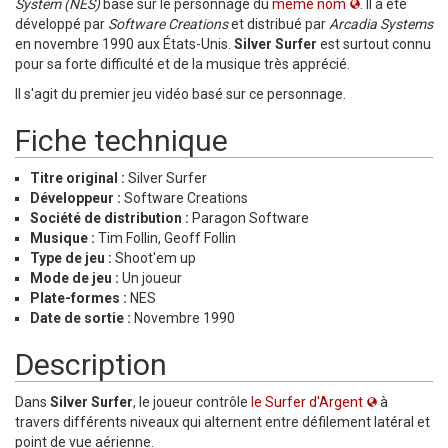
System (NES)
basé sur le personnage du
même nom
. Il a été
développé par
Software Creations
et distribué par
Arcadia Systems
en novembre 1990 aux États-Unis.
Silver Surfer
est surtout connu
pour sa forte difficulté et de la musique très apprécié.
Il s'agit du premier jeu vidéo basé sur ce personnage.
Fiche technique
Titre original :
Silver Surfer
Développeur :
Software Creations
Société de distribution :
Paragon Software
Musique :
Tim Follin, Geoff Follin
Type de jeu :
Shoot'em up
Mode de jeu :
Un joueur
Plate-formes :
NES
Date de sortie :
Novembre 1990
Description
Dans
Silver Surfer
, le joueur contrôle
le Surfer d'Argent
à
travers différents niveaux qui alternent entre défilement latéral et
point de vue aérienne.