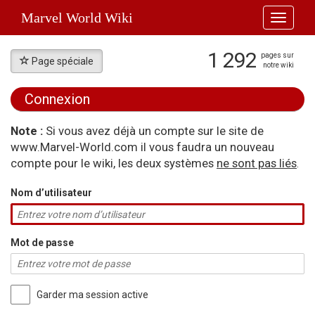
Marvel World Wiki
Toggle
navigati
1 292
pages sur
Page spéciale
notre wiki
Connexion
Aller à :
navigation
,
rechercher
Note :
Si vous avez déjà un compte sur le site de
www.Marvel-World.com il vous faudra un nouveau
compte pour le wiki, les deux systèmes
ne sont pas liés
.
Nom d’utilisateur
Mot de passe
Garder ma session active