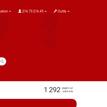
ation
216.73.216.43
Outils
1 292
pages sur
notre wiki