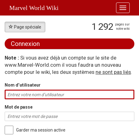
Marvel World Wiki
Toggle
navigati
1 292
pages sur
Page spéciale
notre wiki
Connexion
Aller à :
navigation
,
rechercher
Note :
Si vous avez déjà un compte sur le site de
www.Marvel-World.com il vous faudra un nouveau
compte pour le wiki, les deux systèmes
ne sont pas liés
.
Nom d’utilisateur
Mot de passe
Garder ma session active