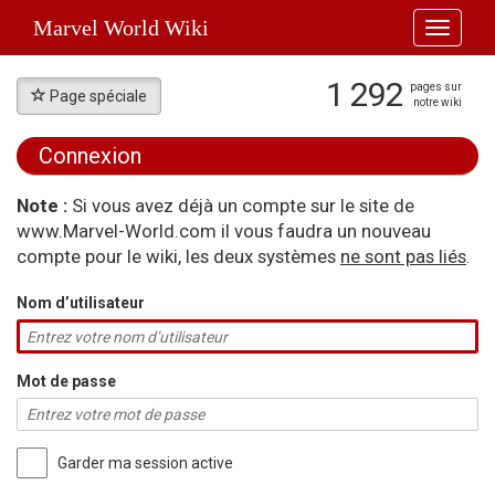
Marvel World Wiki
Toggle
navigati
1 292
pages sur
Page spéciale
notre wiki
Connexion
Aller à :
navigation
,
rechercher
Note :
Si vous avez déjà un compte sur le site de
www.Marvel-World.com il vous faudra un nouveau
compte pour le wiki, les deux systèmes
ne sont pas liés
.
Nom d’utilisateur
Mot de passe
Garder ma session active