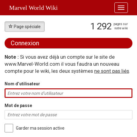
Marvel World Wiki
Toggle
navigati
1 292
pages sur
Page spéciale
notre wiki
Connexion
Aller à :
navigation
,
rechercher
Note :
Si vous avez déjà un compte sur le site de
www.Marvel-World.com il vous faudra un nouveau
compte pour le wiki, les deux systèmes
ne sont pas liés
.
Nom d’utilisateur
Mot de passe
Garder ma session active