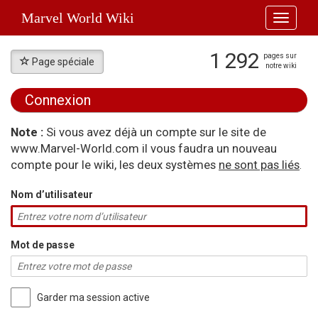
Marvel World Wiki
Toggle
navigati
1 292
pages sur
Page spéciale
notre wiki
Connexion
Aller à :
navigation
,
rechercher
Note :
Si vous avez déjà un compte sur le site de
www.Marvel-World.com il vous faudra un nouveau
compte pour le wiki, les deux systèmes
ne sont pas liés
.
Nom d’utilisateur
Mot de passe
Garder ma session active