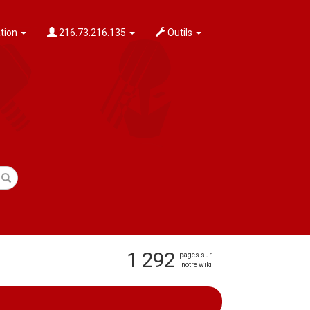
tion
216.73.216.135
Outils
1 292
pages sur
notre wiki