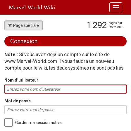
Marvel World Wiki
Toggle
navigati
1 292
pages sur
Page spéciale
notre wiki
Connexion
Aller à :
navigation
,
rechercher
Note :
Si vous avez déjà un compte sur le site de
www.Marvel-World.com il vous faudra un nouveau
compte pour le wiki, les deux systèmes
ne sont pas liés
.
Nom d’utilisateur
Mot de passe
Garder ma session active