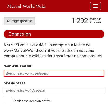
Marvel World Wiki
Toggle
navigati
1 292
pages sur
Page spéciale
notre wiki
Connexion
Aller à :
navigation
,
rechercher
Note :
Si vous avez déjà un compte sur le site de
www.Marvel-World.com il vous faudra un nouveau
compte pour le wiki, les deux systèmes
ne sont pas liés
.
Nom d’utilisateur
Mot de passe
Garder ma session active