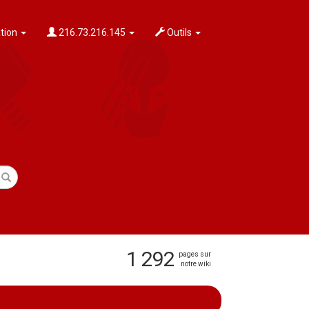
tion
216.73.216.145
Outils
1 292
pages sur
notre wiki