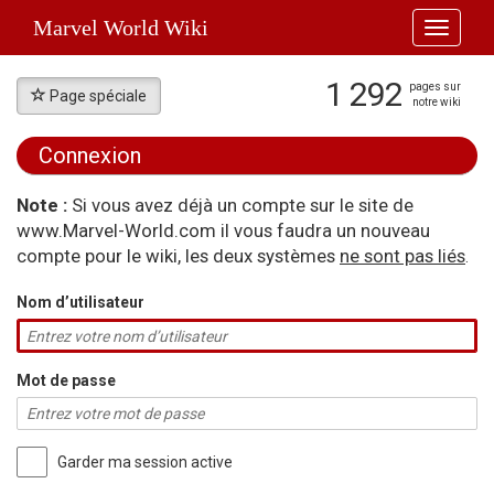
Marvel World Wiki
Toggle
navigati
1 292
pages sur
Page spéciale
notre wiki
Connexion
Aller à :
navigation
,
rechercher
Note :
Si vous avez déjà un compte sur le site de
www.Marvel-World.com il vous faudra un nouveau
compte pour le wiki, les deux systèmes
ne sont pas liés
.
Nom d’utilisateur
Mot de passe
Garder ma session active