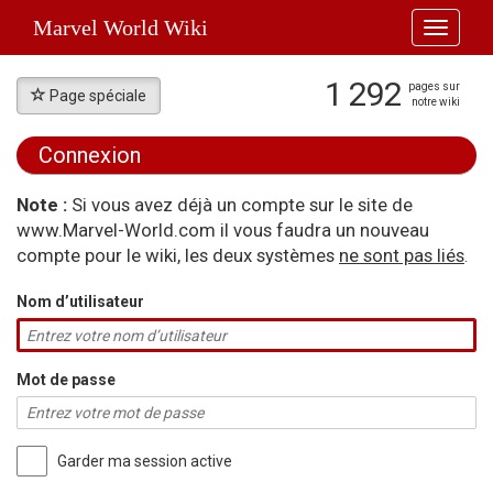
Marvel World Wiki
Toggle
navigati
1 292
pages sur
Page spéciale
notre wiki
Connexion
Aller à :
navigation
,
rechercher
Note :
Si vous avez déjà un compte sur le site de
www.Marvel-World.com il vous faudra un nouveau
compte pour le wiki, les deux systèmes
ne sont pas liés
.
Nom d’utilisateur
Mot de passe
Garder ma session active