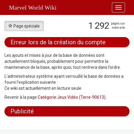
Marvel World Wiki
Toggle
navigati
1 292
pages sur
Page spéciale
notre wiki
Erreur lors de la création du compte
Aller à :
navigation
,
rechercher
Les ajouts et mises à jour de la base de données sont
actuellement bloqués, probablement pour permettre la
maintenance de la base, après quoi, tout rentrera dans l’ordre.
L’administrateur système ayant verrouillé la base de données a
fourni l’explication suivante :
Ce wiki est actuellement en lecture seule
Revenir à la page
Catégorie:Jeux Vidéo (Terre-90613)
.
Publicité