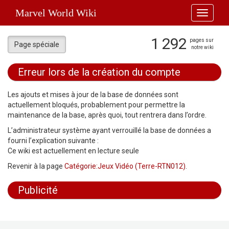
Marvel World Wiki
Toggle
navigati
1 292
pages sur
Page spéciale
notre wiki
Erreur lors de la création du compte
Aller à :
navigation
,
rechercher
Les ajouts et mises à jour de la base de données sont
actuellement bloqués, probablement pour permettre la
maintenance de la base, après quoi, tout rentrera dans l’ordre.
L’administrateur système ayant verrouillé la base de données a
fourni l’explication suivante :
Ce wiki est actuellement en lecture seule
Revenir à la page
Catégorie:Jeux Vidéo (Terre-RTN012)
.
Publicité