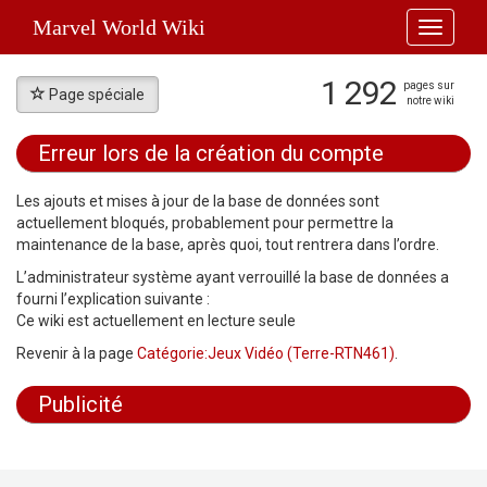
Marvel World Wiki
Toggle
navigati
1 292
pages sur
Page spéciale
notre wiki
Erreur lors de la création du compte
Aller à :
navigation
,
rechercher
Les ajouts et mises à jour de la base de données sont
actuellement bloqués, probablement pour permettre la
maintenance de la base, après quoi, tout rentrera dans l’ordre.
L’administrateur système ayant verrouillé la base de données a
fourni l’explication suivante :
Ce wiki est actuellement en lecture seule
Revenir à la page
Catégorie:Jeux Vidéo (Terre-RTN461)
.
Publicité