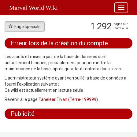
Marvel World Wiki
Toggle
navigati
1 292
pages sur
Page spéciale
notre wiki
Erreur lors de la création du compte
Aller à :
navigation
,
rechercher
Les ajouts et mises à jour de la base de données sont
actuellement bloqués, probablement pour permettre la
maintenance de la base, après quoi, tout rentrera dans l’ordre.
L’administrateur système ayant verrouillé la base de données a
fourni l’explication suivante :
Ce wiki est actuellement en lecture seule
Revenir à la page
Taneleer Tivan (Terre-199999)
.
Publicité