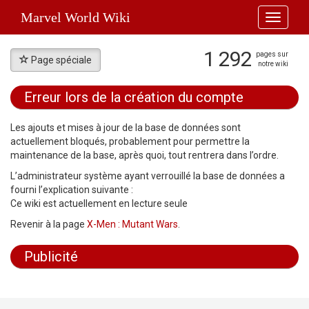
Marvel World Wiki
Toggle
navigati
1 292
pages sur
Page spéciale
notre wiki
Erreur lors de la création du compte
Aller à :
navigation
,
rechercher
Les ajouts et mises à jour de la base de données sont
actuellement bloqués, probablement pour permettre la
maintenance de la base, après quoi, tout rentrera dans l’ordre.
L’administrateur système ayant verrouillé la base de données a
fourni l’explication suivante :
Ce wiki est actuellement en lecture seule
Revenir à la page
X-Men : Mutant Wars
.
Publicité