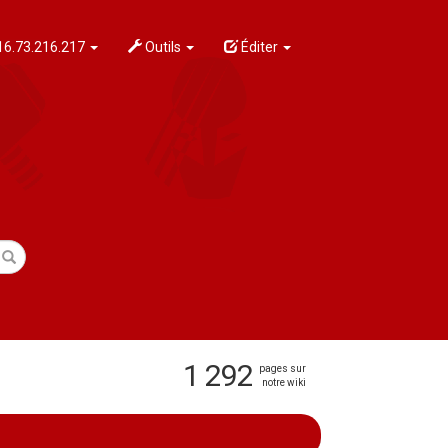
6.73.216.217
Outils
Éditer
1 292
pages sur
notre wiki