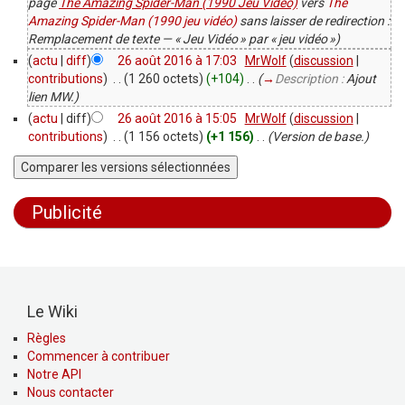
page
The Amazing Spider-Man (1990 Jeu Vidéo)
vers
The
Amazing Spider-Man (1990 jeu vidéo)
sans laisser de redirection :
Remplacement de texte — « Jeu Vidéo » par « jeu vidéo »)
(
actu
|
diff
)
26 août 2016 à 17:03
‎
MrWolf
(
discussion
|
contributions
)
‎
. .
(1 260 octets)
(+104)
‎
. .
(
→
Description :
Ajout
lien MW.
)
(
actu
| diff)
26 août 2016 à 15:05
‎
MrWolf
(
discussion
|
contributions
)
‎
. .
(1 156 octets)
(+1 156)
‎
. .
(Version de base.)
Publicité
Le Wiki
Règles
Commencer à contribuer
Notre API
Nous contacter