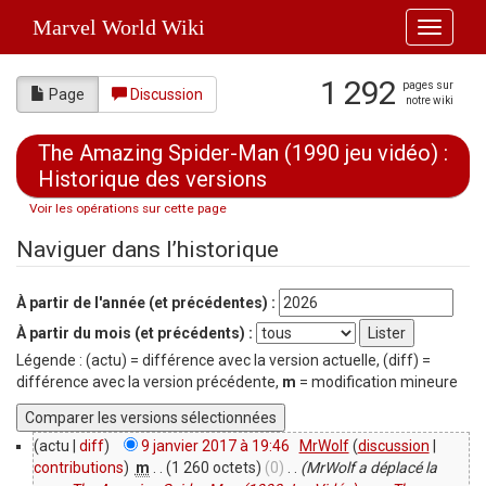
Marvel World Wiki
Toggle
navigati
1 292
pages sur
Page
Discussion
notre wiki
The Amazing Spider-Man (1990 jeu vidéo) :
Historique des versions
Voir les opérations sur cette page
Aller à :
navigation
,
rechercher
Naviguer dans l’historique
À partir de l'année (et précédentes) :
À partir du mois (et précédents) :
Légende : (actu) = différence avec la version actuelle, (diff) =
différence avec la version précédente,
m
= modification mineure
(actu |
diff
)
9 janvier 2017 à 19:46
‎
MrWolf
(
discussion
|
contributions
)
‎
m
. .
(1 260 octets)
(0)
‎
. .
(MrWolf a déplacé la