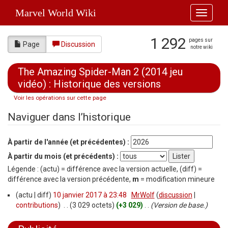
Marvel World Wiki
Toggle
navigati
1 292
pages sur
Page
Discussion
notre wiki
The Amazing Spider-Man 2 (2014 jeu
vidéo) : Historique des versions
Voir les opérations sur cette page
Aller à :
navigation
,
rechercher
Naviguer dans l’historique
À partir de l'année (et précédentes) :
À partir du mois (et précédents) :
Légende : (actu) = différence avec la version actuelle, (diff) =
différence avec la version précédente,
m
= modification mineure
(actu | diff)
10 janvier 2017 à 23:48
‎
MrWolf
(
discussion
|
contributions
)
‎
. .
(3 029 octets)
(+3 029)
‎
. .
(Version de base.)