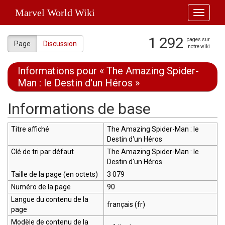
Marvel World Wiki
Toggle
navigati
1 292
pages sur
Page
Discussion
notre wiki
Informations pour « The Amazing Spider-
Man : le Destin d'un Héros »
Aller à :
navigation
,
rechercher
Informations de base
Titre affiché
The Amazing Spider-Man : le
Destin d'un Héros
Clé de tri par défaut
The Amazing Spider-Man : le
Destin d'un Héros
Taille de la page (en octets)
3 079
Numéro de la page
90
Langue du contenu de la
français (fr)
page
Modèle de contenu de la