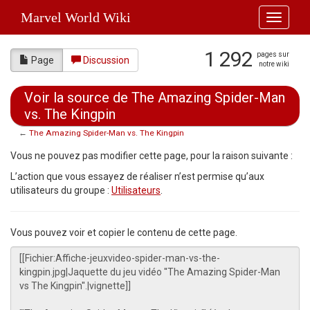
Marvel World Wiki
Toggle
navigati
1 292
pages sur
Page
Discussion
notre wiki
Voir la source de The Amazing Spider-Man
vs. The Kingpin
←
The Amazing Spider-Man vs. The Kingpin
Aller à :
navigation
,
rechercher
Vous ne pouvez pas modifier cette page, pour la raison suivante :
L’action que vous essayez de réaliser n’est permise qu’aux
utilisateurs du groupe :
Utilisateurs
.
Vous pouvez voir et copier le contenu de cette page.