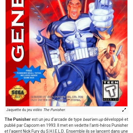
Jaquette du jeu vidéo
The Punisher
.
The Punisher
est un jeu d'arcade de type
beat'em up
développé et
publié par Capcom en 1993. Il met en vedette l'anti-héros Punisher
et l'agent Nick Fury du S.H.I.E.L.D.. Ensemble ils se lancent dans une