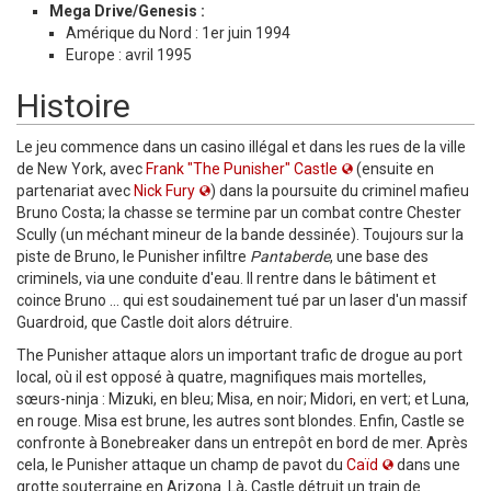
Mega Drive/Genesis :
Amérique du Nord : 1er juin 1994
Europe : avril 1995
Histoire
Le jeu commence dans un casino illégal et dans les rues de la ville
de New York, avec
Frank "The Punisher" Castle
(ensuite en
partenariat avec
Nick Fury
) dans la poursuite du criminel mafieu
Bruno Costa; la chasse se termine par un combat contre Chester
Scully (un méchant mineur de la bande dessinée). Toujours sur la
piste de Bruno, le Punisher infiltre
Pantaberde
, une base des
criminels, via une conduite d'eau. Il rentre dans le bâtiment et
coince Bruno ... qui est soudainement tué par un laser d'un massif
Guardroid, que Castle doit alors détruire.
The Punisher attaque alors un important trafic de drogue au port
local, où il est opposé à quatre, magnifiques mais mortelles,
sœurs-ninja : Mizuki, en bleu; Misa, en noir; Midori, en vert; et Luna,
en rouge. Misa est brune, les autres sont blondes. Enfin, Castle se
confronte à Bonebreaker dans un entrepôt en bord de mer. Après
cela, le Punisher attaque un champ de pavot du
Caïd
dans une
grotte souterraine en Arizona. Là, Castle détruit un train de