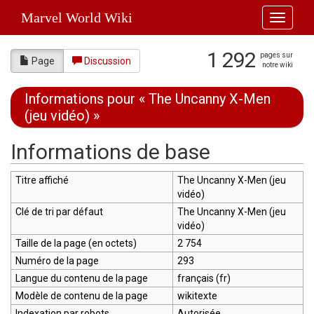
Marvel World Wiki
Toggle
navigati
1 292
pages sur
Page
Discussion
notre wiki
Informations pour « The Uncanny X-Men
(jeu vidéo) »
Aller à :
navigation
,
rechercher
Informations de base
Titre affiché
The Uncanny X-Men (jeu
vidéo)
Clé de tri par défaut
The Uncanny X-Men (jeu
vidéo)
Taille de la page (en octets)
2 754
Numéro de la page
293
Langue du contenu de la page
français (fr)
Modèle de contenu de la page
wikitexte
Indexation par robots
Autorisée