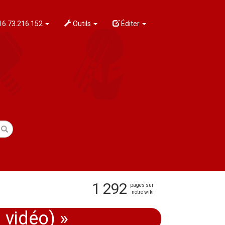
6.73.216.152
Outils
Éditer
1 292
pages sur
notre wiki
 vidéo) »