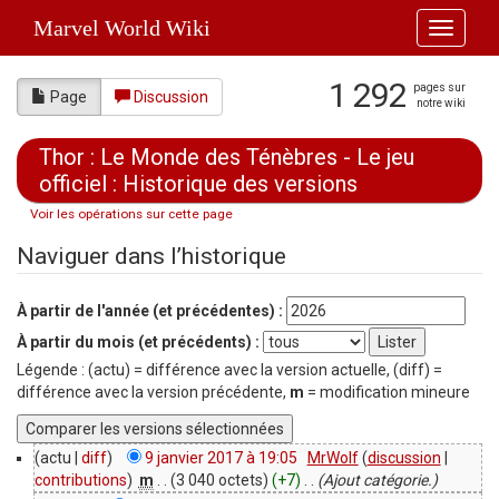
Marvel World Wiki
Toggle
navigati
1 292
pages sur
Page
Discussion
notre wiki
Thor : Le Monde des Ténèbres - Le jeu
officiel : Historique des versions
Voir les opérations sur cette page
Aller à :
navigation
,
rechercher
Naviguer dans l’historique
À partir de l'année (et précédentes) :
À partir du mois (et précédents) :
Légende : (actu) = différence avec la version actuelle, (diff) =
différence avec la version précédente,
m
= modification mineure
(actu |
diff
)
9 janvier 2017 à 19:05
‎
MrWolf
(
discussion
|
contributions
)
‎
m
. .
(3 040 octets)
(+7)
‎
. .
(Ajout catégorie.)