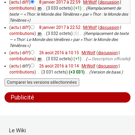
(
actu
|
diff
)
8 janvier 2017 à 22:59
‎
MrWolf
(
discussion
|
contributions
)
‎
m
. .
(3 033 octets)
(+1)
‎
. .
(Remplacement de
texte — « Thor: le Monde des Ténèbres » par « Thor : le Monde des
Ténèbres »)
(
actu
|
diff
)
8 janvier 2017 à 22:52
‎
MrWolf
(
discussion
|
contributions
)
‎
m
. .
(3 032 octets)
(0)
‎
. .
(Remplacement de texte
— « Thor: Le Monde des ténèbres » par « Thor: le Monde des
Ténèbres »)
(
actu
|
diff
)
26 août 2016 à 10:15
‎
MrWolf
(
discussion
|
contributions
)
‎
m
. .
(3 032 octets)
(+1)
‎
. .
(
→
Description officielle
)
(
actu
| diff)
26 août 2016 à 10:14
‎
MrWolf
(
discussion
|
contributions
)
‎
. .
(3 031 octets)
(+3 031)
‎
. .
(Version de base.)
Publicité
Le Wiki