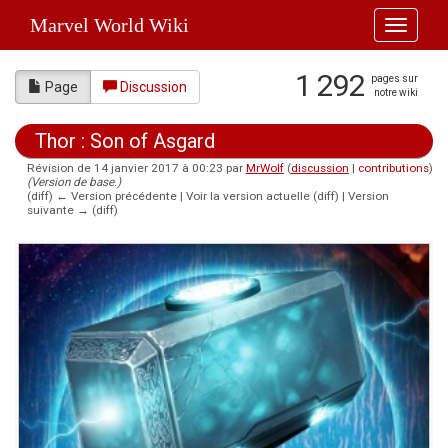
Marvel World Wiki
Toggle
navigati
1 292
pages sur
Page
Discussion
notre wiki
Thor : Son of Asgard
Révision de 14 janvier 2017 à 00:23 par
MrWolf
(
discussion
|
contributions
)
(Version de base.)
(diff) ← Version précédente | Voir la version actuelle (diff) | Version
suivante → (diff)
Aller à :
navigation
,
rechercher