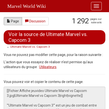
Marvel World Wiki
Toggle
navigati
1 292
pages sur
Page
Discussion
notre wiki
Voir la source de Ultimate Marvel vs.
Capcom 3
←
Ultimate Marvel vs. Capcom 3
Aller à :
navigation
,
rechercher
Vous ne pouvez pas modifier cette page, pour la raison suivante :
L’action que vous essayez de réaliser n’est permise qu’aux
utilisateurs du groupe :
Utilisateurs
.
Vous pouvez voir et copier le contenu de cette page.