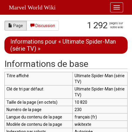
Marvel World Wiki
Toggle
navigati
1 292
pages sur
Page
Discussion
notre wiki
Informations pour « Ultimate Spider-Man
(série TV) »
Aller à :
navigation
,
rechercher
Informations de base
Titre affiché
Ultimate Spider-Man (série
TV)
Clé de tri par défaut
Ultimate Spider-Man (série
TV)
Taille de la page (en octets)
10 820
Numéro de la page
230
Langue du contenu de la page
français (fr)
Modèle de contenu de la page
wikitexte
Indexation par robots
Autorisée