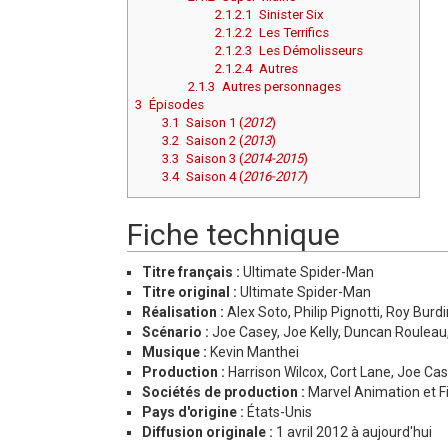
2.1.2.1
Sinister Six
2.1.2.2
Les Terrifics
2.1.2.3
Les Démolisseurs
2.1.2.4
Autres
2.1.3
Autres personnages
3
Épisodes
3.1
Saison 1 (
2012
)
3.2
Saison 2 (
2013
)
3.3
Saison 3 (
2014-2015
)
3.4
Saison 4 (
2016-2017
)
Fiche technique
Titre français :
Ultimate Spider-Man
Titre original :
Ultimate Spider-Man
Réalisation :
Alex Soto, Philip Pignotti, Roy Burd
Scénario :
Joe Casey, Joe Kelly, Duncan Rouleau
Musique :
Kevin Manthei
Production :
Harrison Wilcox, Cort Lane, Joe Cas
Sociétés de production :
Marvel Animation et 
Pays d'origine :
États-Unis
Diffusion originale :
1 avril 2012 à aujourd'hui