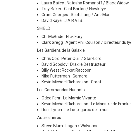
Laura Bailey : Natasha Romanoff / Black Widow
Troy Baker : Clint Barton / Hawkeye
Grant Georges : Scott Lang / Ant-Man
David Kaye : J.A.R.V.I.S.
SHIELD
Chi McBride : Nick Fury
Clark Gregg : Agent Phil Coulson / Directeur du 
Les Gardiens de la Galaxie
Chris Cox : Peter Quill / Star-Lord
David Sobolov : Drax le Destructeur
Billy West : Rocket Raccoon
Nika Futterman : Gamora
Kevin Michael Richardson : Groot
Les Commandos Hurlants
Oded Fehr : La Momie Vivante
Kevin Michael Richardson : Le Monstre de Franke
Ross Lynch : Le Loup-garou de la nuit
Autres héros
Steve Blum : Logan / Wolverine