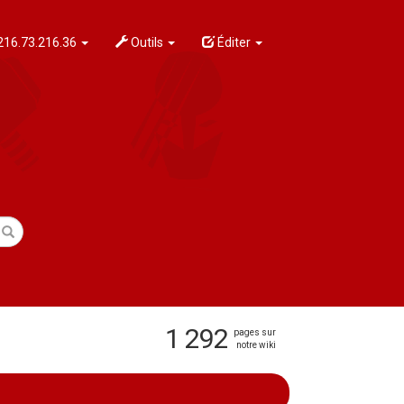
216.73.216.36
Outils
Éditer
1 292
pages sur
notre wiki