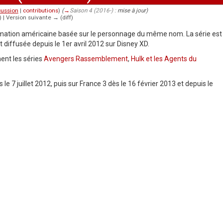
cussion
|
contributions
)
(
→
Saison 4 (2016-) :
mise à jour
)
f) | Version suivante → (diff)
nimation américaine basée sur le personnage du même nom. La série est
t diffusée depuis le 1er avril 2012 sur Disney XD.
ent les séries
Avengers Rassemblement
,
Hulk et les Agents du
le 7 juillet 2012, puis sur France 3 dès le 16 février 2013 et depuis le