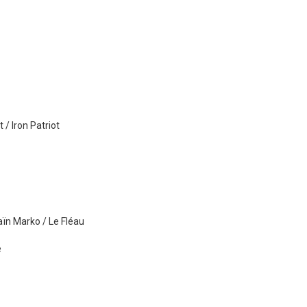
/ Iron Patriot
aïn Marko / Le Fléau
e