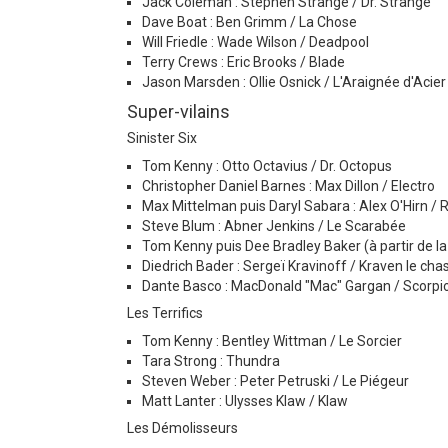
Jack Coleman : Stephen Strange / Dr. Strange
Dave Boat : Ben Grimm / La Chose
Will Friedle : Wade Wilson / Deadpool
Terry Crews : Eric Brooks / Blade
Jason Marsden : Ollie Osnick / L'Araignée d'Acier
Super-vilains
Sinister Six
Tom Kenny : Otto Octavius / Dr. Octopus
Christopher Daniel Barnes : Max Dillon / Electro
Max Mittelman puis Daryl Sabara : Alex O'Hirn / R
Steve Blum : Abner Jenkins / Le Scarabée
Tom Kenny puis Dee Bradley Baker (à partir de la
Diedrich Bader : Sergeï Kravinoff / Kraven le cha
Dante Basco : MacDonald "Mac" Gargan / Scorpi
Les Terrifics
Tom Kenny : Bentley Wittman / Le Sorcier
Tara Strong : Thundra
Steven Weber : Peter Petruski / Le Piégeur
Matt Lanter : Ulysses Klaw / Klaw
Les Démolisseurs