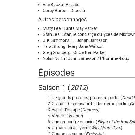
Eric Bauza : Arcade
Corey Burton : Dracula
Autres personnages
Misty Lee : Tante May Parker
Stan Lee : Stan, le concierge du lycée de Midtow
J. K. Simmons : J. Jonah Jameson
Tara Strong : Mary Jane Watson
Greg Grunberg : Oncle Ben Parker
Nolan North : John Jameson / L'Homme-Loup
Épisodes
Saison 1 (
2012
)
De grands pouvoirs, première partie (
Great 
Grande Responsabilité, deuxième partie (
Gr
Esprit d'équipe (
Doomed
)
Venom (
Venom
)
Une rencontre en acier (
Flight of the Iron Sp
Un samedi au lycée (
Why I Hate Gym
)
Course au scoop (
Exclusive
)