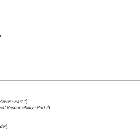
n
Power - Part 1
)
eat Responsibility - Part 2
)
ider
)