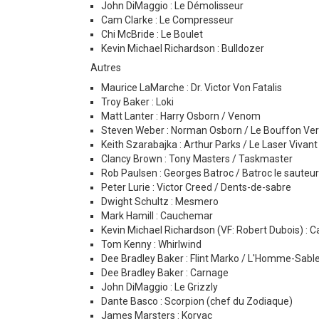
John DiMaggio : Le Démolisseur
Cam Clarke : Le Compresseur
Chi McBride : Le Boulet
Kevin Michael Richardson : Bulldozer
Autres
Maurice LaMarche : Dr. Victor Von Fatalis
Troy Baker : Loki
Matt Lanter : Harry Osborn / Venom
Steven Weber : Norman Osborn / Le Bouffon Vert 
Keith Szarabajka : Arthur Parks / Le Laser Vivant
Clancy Brown : Tony Masters / Taskmaster
Rob Paulsen : Georges Batroc / Batroc le sauteur
Peter Lurie : Victor Creed / Dents-de-sabre
Dwight Schultz : Mesmero
Mark Hamill : Cauchemar
Kevin Michael Richardson (VF: Robert Dubois) : C
Tom Kenny : Whirlwind
Dee Bradley Baker : Flint Marko / L'Homme-Sabl
Dee Bradley Baker : Carnage
John DiMaggio : Le Grizzly
Dante Basco : Scorpion (chef du Zodiaque)
James Marsters : Korvac