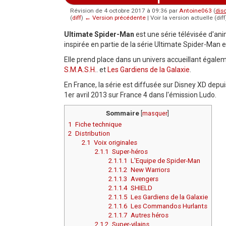
Révision de 4 octobre 2017 à 09:36 par
Antoine063
(
dis
(
diff
)
← Version précédente
| Voir la version actuelle (dif
Aller à :
navigation
,
rechercher
Ultimate Spider-Man
est une série télévisée d'a
inspirée en partie de la série Ultimate Spider-Man e
Elle prend place dans un univers accueillant égalem
S.M.A.S.H.
. et
Les Gardiens de la Galaxie
.
En France, la série est diffusée sur Disney XD depuis 
1er avril 2013 sur France 4 dans l'émission Ludo.
Sommaire
[
masquer
]
1
Fiche technique
2
Distribution
2.1
Voix originales
2.1.1
Super-héros
2.1.1.1
L'Equipe de Spider-Man
2.1.1.2
New Warriors
2.1.1.3
Avengers
2.1.1.4
SHIELD
2.1.1.5
Les Gardiens de la Galaxie
2.1.1.6
Les Commandos Hurlants
2.1.1.7
Autres héros
2.1.2
Super-vilains