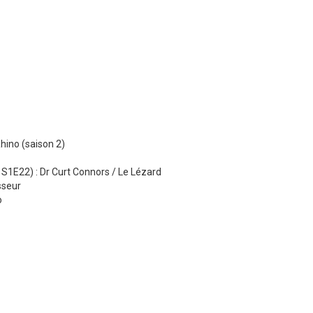
hino (saison 2)
 S1E22) : Dr Curt Connors / Le Lézard
sseur
o