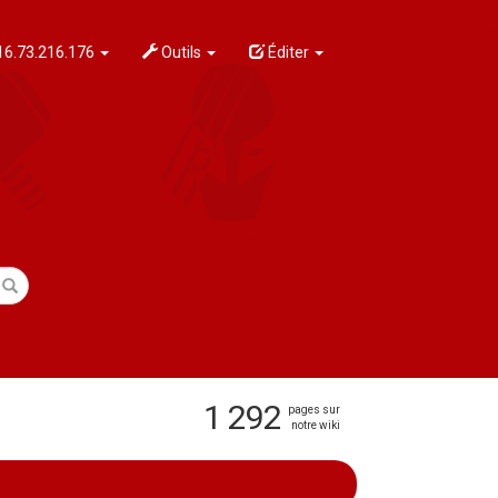
6.73.216.176
Outils
Éditer
1 292
pages sur
notre wiki