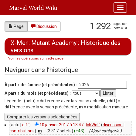
Marvel World Wiki
Toggle
navigati
1 292
pages sur
Page
Discussion
notre wiki
X-Men: Mutant Academy : Historique des
versions
Voir les opérations sur cette page
Aller à :
navigation
,
rechercher
Naviguer dans l’historique
À partir de l'année (et précédentes) :
À partir du mois (et précédents) :
Légende : (actu) = différence avec la version actuelle, (diff) =
différence avec la version précédente,
m
= modification mineure
(actu |
diff
)
10 janvier 2017 à 13:47
‎
MrWolf
(
discussion
|
contributions
)
‎
m
. .
(3 317 octets)
(+43)
‎
. .
(Ajout catégorie.)