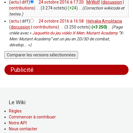
(
actu
|
diff
)
24 octobre 2016 à 17:20
‎
MrWolf
(
discussion
|
contributions
)
‎
. .
(3 274 octets)
(+24)
‎
. .
(Correction wikicode et
textes.)
(
actu
| diff)
24 octobre 2016 à 16:58
‎
Helvalia Amolitacia
(
discussion
|
contributions
)
‎
. .
(3 250 octets)
(+3 250)
‎
. .
(Page
créée avec «
Jaquette du jeu vidéo X-Men: Mutant Academy
'''X-
Men: Mutant Academy''' est un jeu en 2D/3D de combat,
dévelop... »)
Publicité
Le Wiki
Règles
Commencer à contribuer
Notre API
Nous contacter