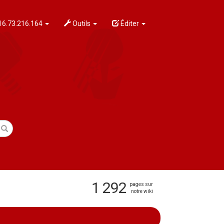
6.73.216.164
Outils
Éditer
1 292
pages sur
notre wiki